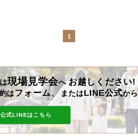
1
現場見学会
お越しください!
は
へ
フォーム
LINE公式
約は
、
または
から
公式LINEはこちら